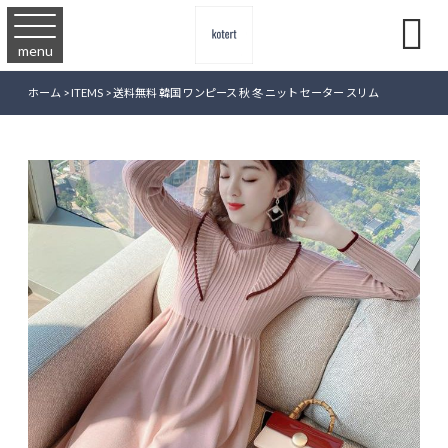

menu
ホーム
>
ITEMS
>
送料無料 韓国 ワンピース 秋 冬 ニット セーター スリム