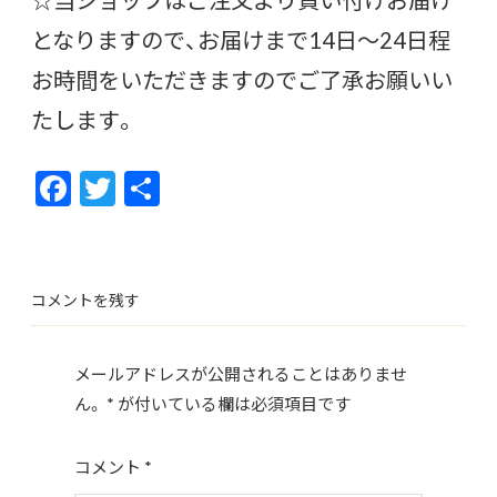
となりますので、お届けまで14日〜24日程
お時間をいただきますのでご了承お願いい
たします。
F
T
共
ac
w
有
e
itt
b
er
コメントを残す
o
o
メールアドレスが公開されることはありませ
k
ん。
*
が付いている欄は必須項目です
コメント
*