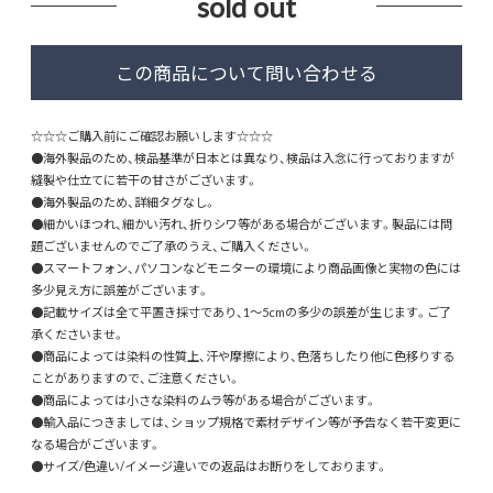
sold out
☆☆☆ご購入前にご確認お願いします☆☆☆
●海外製品のため、検品基準が日本とは異なり、検品は入念に行っておりますが
縫製や仕立てに若干の甘さがございます。
●海外製品のため、詳細タグなし。
●細かいほつれ、細かい汚れ、折りシワ等がある場合がございます。製品には問
題ございませんのでご了承のうえ、ご購入ください。
●スマートフォン、パソコンなどモニターの環境により商品画像と実物の色には
多少見え方に誤差がございます。
●記載サイズは全て平置き採寸であり、1～5cmの多少の誤差が生じます。ご了
承くださいませ。
●商品によっては染料の性質上、汗や摩擦により、色落ちしたり他に色移りする
ことがありますので、ご注意ください。
●商品によっては小さな染料のムラ等がある場合がございます。
●輸入品につきましては、ショップ規格で素材デザイン等が予告なく若干変更に
なる場合がございます。
●サイズ/色違い/イメージ違いでの返品はお断りをしております。