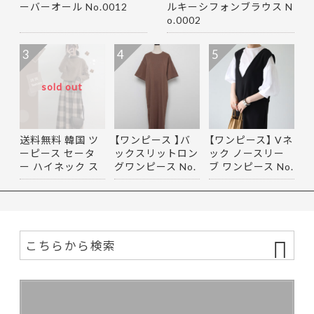
ーバーオール No.0012
ルキーシフォンブラウス N
o.0002
3
4
5
sold out
送料無料 韓国 ツ
【ワンピース 】バ
【ワンピース】 Vネ
ーピース セータ
ックスリットロン
ック ノースリー
ー ハイネック ス
グワンピース No.
ブ ワンピース No.
カート…
0001
0004