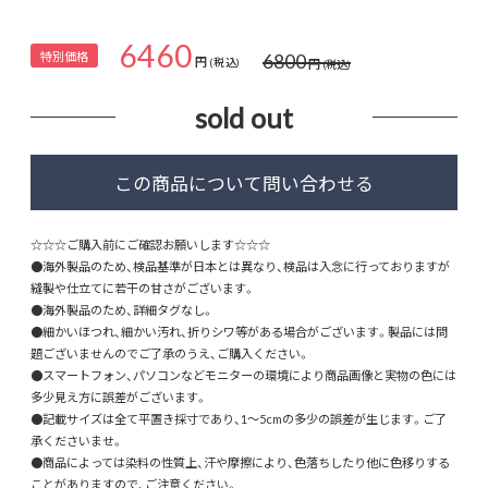
6460
特別価格
6800
円
円
(税込)
(税込)
sold out
☆☆☆ご購入前にご確認お願いします☆☆☆
●海外製品のため、検品基準が日本とは異なり、検品は入念に行っておりますが
縫製や仕立てに若干の甘さがございます。
●海外製品のため、詳細タグなし。
●細かいほつれ、細かい汚れ、折りシワ等がある場合がございます。製品には問
題ございませんのでご了承のうえ、ご購入ください。
●スマートフォン、パソコンなどモニターの環境により商品画像と実物の色には
多少見え方に誤差がございます。
●記載サイズは全て平置き採寸であり、1～5cmの多少の誤差が生じます。ご了
承くださいませ。
●商品によっては染料の性質上、汗や摩擦により、色落ちしたり他に色移りする
ことがありますので、ご注意ください。