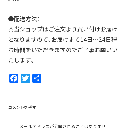
●配送方法：
☆当ショップはご注文より買い付けお届け
となりますので、お届けまで14日〜24日程
お時間をいただきますのでご了承お願いい
たします。
F
T
共
ac
w
有
e
itt
b
er
コメントを残す
o
o
メールアドレスが公開されることはありませ