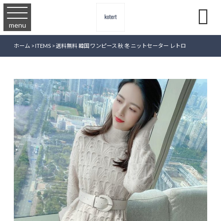

menu
ホーム
>
ITEMS
>
送料無料 韓国 ワンピース 秋 冬 ニットセーター レトロ