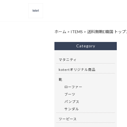
ホーム
>
ITEMS
>
送料無斁E韓国 トップ
Category
マタニティ
kotertオリジナル商品
靴
ローファー
ブーツ
パンプス
サンダル
ツーピース