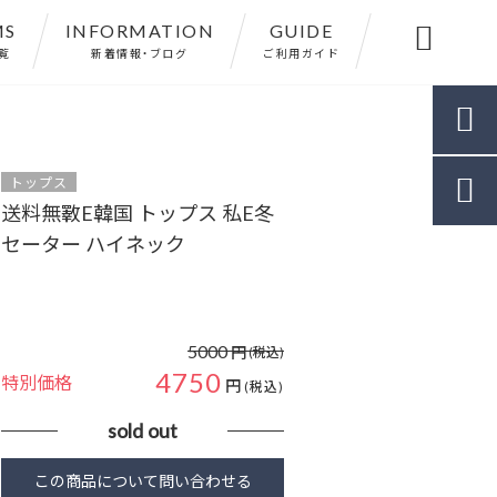
MS
INFORMATION
GUIDE

覧
新着情報・ブログ
ご利用ガイド

トップス

送料無斁E韓国 トップス 私E冬
セーター ハイネック
5000
円
(税込)
4750
特別価格
円
(税込)
sold out