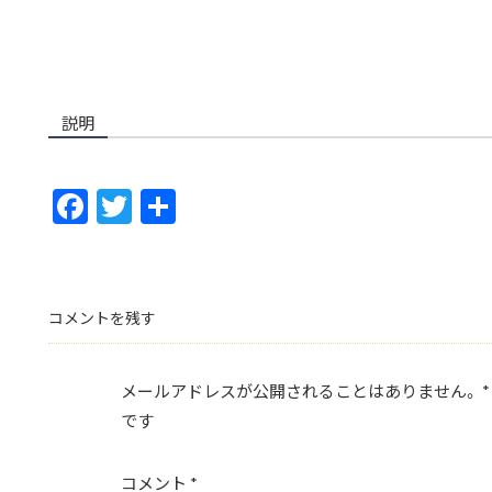
説明
F
T
共
ac
w
有
e
itt
b
er
コメントを残す
o
o
メールアドレスが公開されることはありません。
*
k
です
コメント
*