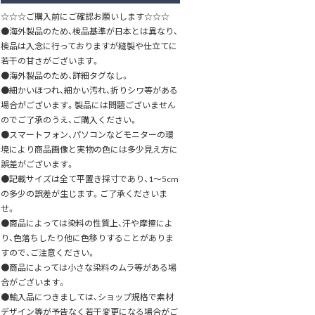
☆☆☆ご購入前にご確認お願いします☆☆☆
●海外製品のため、検品基準が日本とは異なり、
検品は入念に行っておりますが縫製や仕立てに
若干の甘さがございます。
●海外製品のため、詳細タグなし。
●細かいほつれ、細かい汚れ、折りシワ等がある
場合がございます。製品には問題ございません
のでご了承のうえ、ご購入ください。
●スマートフォン、パソコンなどモニターの環
境により商品画像と実物の色には多少見え方に
誤差がございます。
●記載サイズは全て平置き採寸であり、1～5cm
の多少の誤差が生じます。ご了承くださいま
せ。
●商品によっては染料の性質上、汗や摩擦によ
り、色落ちしたり他に色移りすることがありま
すので、ご注意ください。
●商品によっては小さな染料のムラ等がある場
合がございます。
●輸入品につきましては、ショップ規格で素材
デザイン等が予告なく若干変更になる場合がご