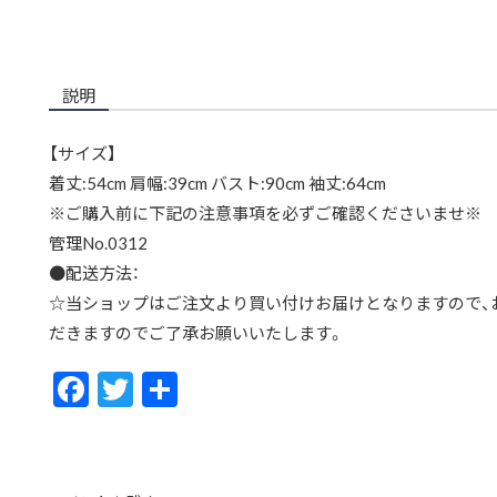
説明
【サイズ】
着丈:54cm 肩幅:39cm バスト:90cm 袖丈:64cm
※ご購入前に下記の注意事項を必ずご確認くださいませ※
管理No.0312
●配送方法：
☆当ショップはご注文より買い付けお届けとなりますので、お
だきますのでご了承お願いいたします。
F
T
共
ac
w
有
e
itt
b
er