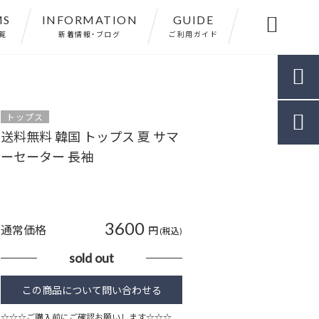
MS
INFORMATION
GUIDE

覧
新着情報・ブログ
ご利用ガイド

トップス

送料無料 韓国 トップス 夏 サマ
ーセーター 長袖
3600
通常価格
円
(税込)
sold out
☆☆☆ご購入前にご確認お願いします☆☆☆