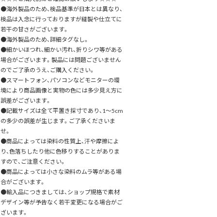
●海外製品のため、検品基準が日本とは異なり、
検品は入念に行っておりますが縫製や仕立てに
若干の甘さがございます。
●海外製品のため、詳細タグなし。
●細かいほつれ、細かい汚れ、折りシワ等がある
場合がございます。製品には問題ございません
のでご了承のうえ、ご購入ください。
●スマートフォン、パソコンなどモニターの環
境により商品画像と実物の色には多少見え方に
誤差がございます。
●記載サイズは全て平置き採寸であり、1～5cm
の多少の誤差が生じます。ご了承くださいま
せ。
●商品によっては染料の性質上、汗や摩擦によ
り、色落ちしたり他に色移りすることがありま
すので、ご注意ください。
●商品によっては小さな染料のムラ等がある場
合がございます。
●輸入品につきましては、ショップ規格で素材
デザイン等が予告なく若干変更になる場合がご
ざいます。