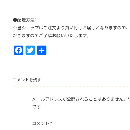
●配送方法：
☆当ショップはご注文より買い付けお届けとなりますので、お
だきますのでご了承お願いいたします。
F
T
共
ac
w
有
e
itt
b
er
コメントを残す
o
o
メールアドレスが公開されることはありません。
*
k
です
コメント
*