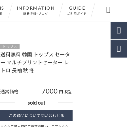
MS
INFORMATION
GUIDE

覧
新着情報・ブログ
ご利用ガイド

トップス

送料無料 韓国 トップス セータ
ー マルチプリントセーター レ
トロ 長袖 秋 冬
7000
通常価格
円
(税込)
sold out
☆☆☆ご購入前にご確認お願いします☆☆☆