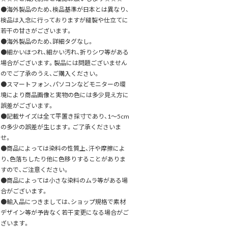
●海外製品のため、検品基準が日本とは異なり、
検品は入念に行っておりますが縫製や仕立てに
若干の甘さがございます。
●海外製品のため、詳細タグなし。
●細かいほつれ、細かい汚れ、折りシワ等がある
場合がございます。製品には問題ございません
のでご了承のうえ、ご購入ください。
●スマートフォン、パソコンなどモニターの環
境により商品画像と実物の色には多少見え方に
誤差がございます。
●記載サイズは全て平置き採寸であり、1～5cm
の多少の誤差が生じます。ご了承くださいま
せ。
●商品によっては染料の性質上、汗や摩擦によ
り、色落ちしたり他に色移りすることがありま
すので、ご注意ください。
●商品によっては小さな染料のムラ等がある場
合がございます。
●輸入品につきましては、ショップ規格で素材
デザイン等が予告なく若干変更になる場合がご
ざいます。