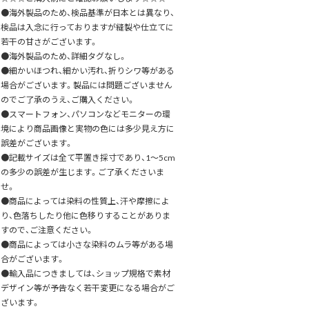
●海外製品のため、検品基準が日本とは異なり、
検品は入念に行っておりますが縫製や仕立てに
若干の甘さがございます。
●海外製品のため、詳細タグなし。
●細かいほつれ、細かい汚れ、折りシワ等がある
場合がございます。製品には問題ございません
のでご了承のうえ、ご購入ください。
●スマートフォン、パソコンなどモニターの環
境により商品画像と実物の色には多少見え方に
誤差がございます。
●記載サイズは全て平置き採寸であり、1～5cm
の多少の誤差が生じます。ご了承くださいま
せ。
●商品によっては染料の性質上、汗や摩擦によ
り、色落ちしたり他に色移りすることがありま
すので、ご注意ください。
●商品によっては小さな染料のムラ等がある場
合がございます。
●輸入品につきましては、ショップ規格で素材
デザイン等が予告なく若干変更になる場合がご
ざいます。