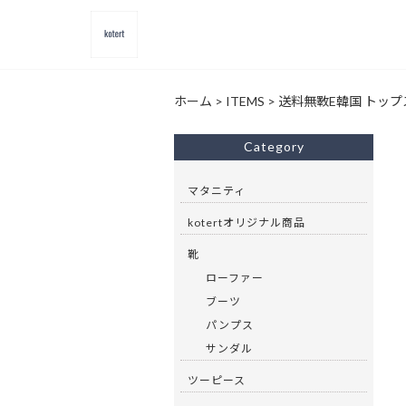
ホーム
>
ITEMS
>
送料無斁E韓国 トップ
Category
マタニティ
kotertオリジナル商品
靴
ローファー
ブーツ
パンプス
サンダル
ツーピース