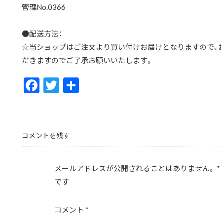
管理No.0366
●配送方法：
☆当ショップはご注文より買い付けお届けとなりますので、お
だきますのでご了承お願いいたします。
F
T
共
ac
w
有
e
itt
b
er
コメントを残す
o
o
メールアドレスが公開されることはありません。
*
k
です
コメント
*