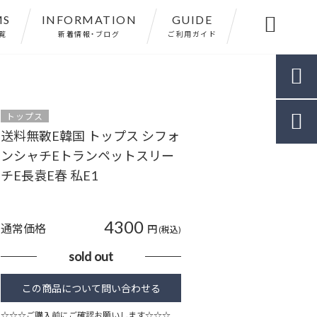
MS
INFORMATION
GUIDE

覧
新着情報・ブログ
ご利用ガイド

トップス

送料無斁E韓国 トップス シフォ
ンシャチEトランペットスリー
チE長袁E春 私E1
4300
通常価格
円
(税込)
sold out
☆☆☆ご購入前にご確認お願いします☆☆☆